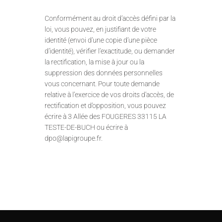
Conformément au droit d’accès défini par la
loi, vous pouvez, en justifiant de votre
identité (envoi d’une copie d’une pièce
d’identité), vérifier l’exactitude, ou demander
la rectification, la mise à jour ou la
suppression des données personnelles
vous concernant. Pour toute demande
relative à l’exercice de vos droits d’accès, de
rectification et d’opposition, vous pouvez
écrire à 3 Allée des FOUGERES 33115 LA
TESTE-DE-BUCH ou écrire à
dpo@lapigroupe.fr.