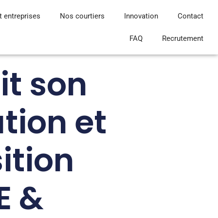
t entreprises
Nos courtiers
Innovation
Contact
FAQ
Recrutement
it son
tion et
ition
E &