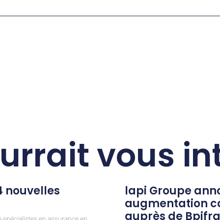
urrait vous in
 nouvelles
lapi Groupe ann
augmentation ca
auprès de Bpifra
i-spécialistes en assurance en