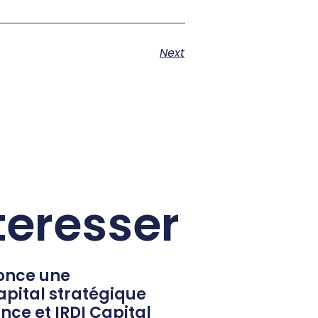
Next
teresser
once une
pital stratégique
nce et IRDI Capital