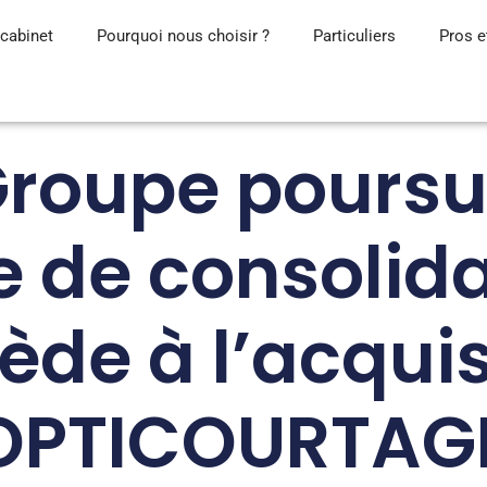
cabinet
Pourquoi nous choisir ?
Particuliers
Pros e
Groupe poursu
 de consolida
ède à l’acquis
OPTICOURTAG